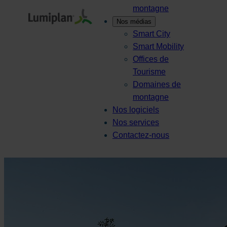
montagne
Nos médias
Smart City
Smart Mobility
Offices de
Tourisme
Domaines de
montagne
Nos logiciels
Nos services
Contactez-nous