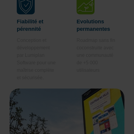
Fiabilité et
Evolutions
pérennité
permanentes
Conception et
Roadmap sans fin
développement
coconstruite avec
par Lumiplan
une communauté
Software pour une
de +5 000
maîtrise complète
utilisateurs
et sécurisée.